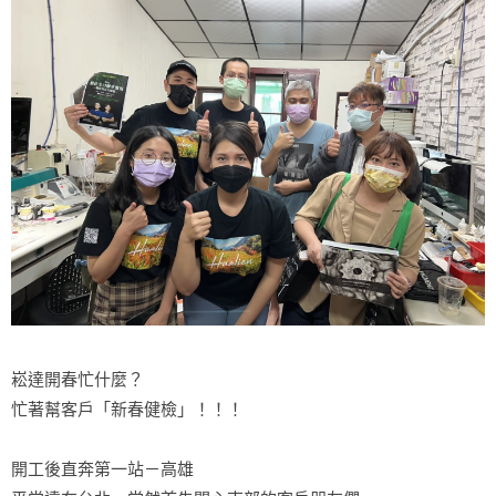
崧達開春忙什麼？
忙著幫客戶「新春健檢」！！！
開工後直奔第一站－高雄