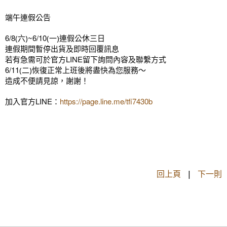
端午連假公告
6/8
~6/10
(六)
(一)連假公休三日
連假期間暫停出貨及即時回覆訊息
LINE
若有急需可於官方
留下詢問內容及聯繫方式
6/11
(二)恢復正常上班後將盡快為您服務～
造成不便請見諒，謝謝！
加入官方
LINE
：
https://page.line.me/tfi7430b
回上頁
|
下一則