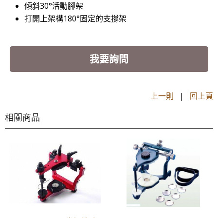
傾斜30°活動腳架
打開上架構180°固定的支撐架
我要詢問
上一則
|
回上頁
相關商品