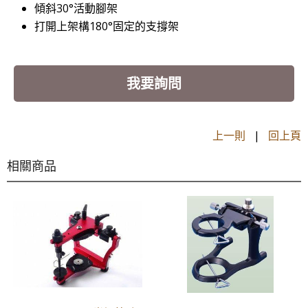
傾斜30°活動腳架
打開上架構180°固定的支撐架
我要詢問
上一則
|
回上頁
相關商品