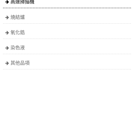
高速掃描機
燒結爐
氧化鋯
染色液
其他品項